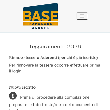
Vai ai contenuti della pagina
Vai al pié di pagina
Tesseramento 2026
Rinnovo tessera Aderenti (per chi è già iscritto)
Per rinnovare la tessera occorre effettuare prima
il
login
Nuovo iscritto
Prima di procedere alla compilazione
preparare le foto fronte/retro del documento di