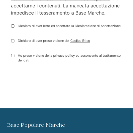
accettarne i contenuti. La mancata accettazione
impedisce il tesseramento a Base Marche.
Dichiaro di aver letto ed accettato la Dichiarazione di Accettazione
Dichiaro di aver preso visione del
Codice Etico
Ho preso visione della
privacy policy
ed acconsento al trattamento
dei dati
Vai ai contenuti della pagina
Vai all'intestazione della pagina
Base Popolare Marche