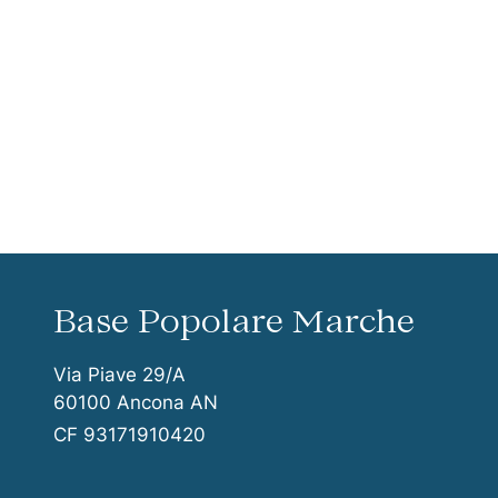
Vai ai contenuti della pagina
Vai all'intestazione della pagina
Base Popolare Marche
Via Piave 29/A
60100 Ancona AN
CF 93171910420