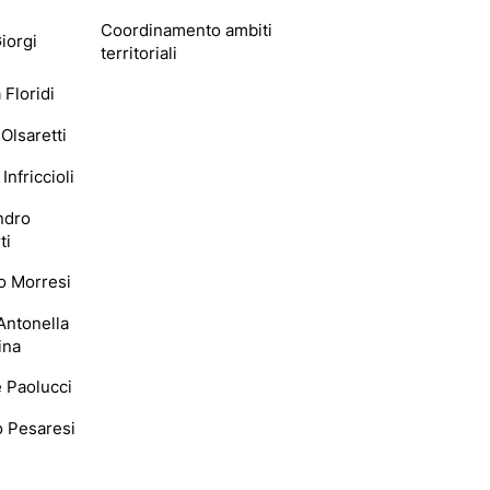
Coordinamento ambiti
iorgi
territoriali
Floridi
Olsaretti
Infriccioli
ndro
ti
o Morresi
Antonella
ina
 Paolucci
o Pesaresi