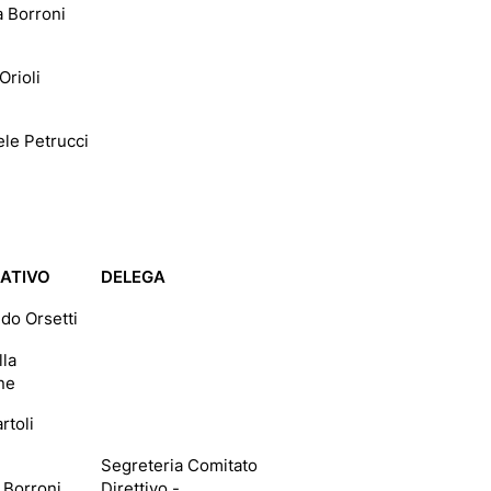
a Borroni
Orioli
le Petrucci
ATIVO
DELEGA
do Orsetti
lla
ne
rtoli
Segreteria Comitato
 Borroni
Direttivo -