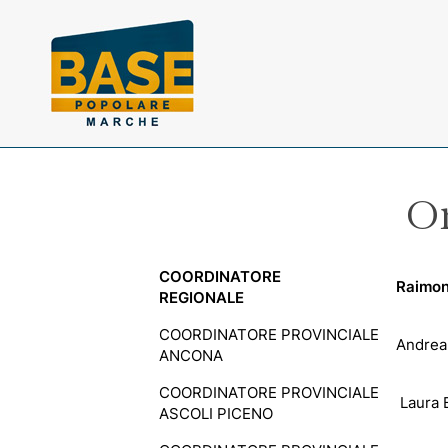
Vai ai contenuti della pagina
Vai al pié di pagina
O
COORDINATORE
Raimon
REGIONALE
COORDINATORE PROVINCIALE
Andrea 
ANCONA
COORDINATORE PROVINCIALE
Laura 
ASCOLI PICENO