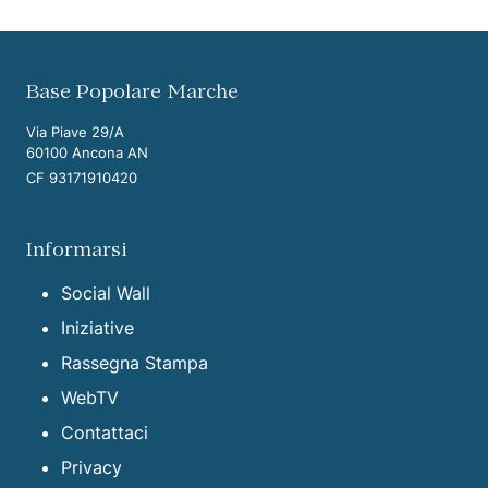
Vai ai contenuti della pagina
Vai all'intestazione della pagina
Base Popolare Marche
Via Piave 29/A
60100 Ancona AN
CF 93171910420
Informarsi
Social Wall
Iniziative
Rassegna Stampa
WebTV
Contattaci
Privacy