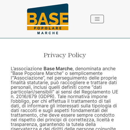
Vai ai contenuti della pagina
Vai al pié di pagina
Privacy Policy
L’associazione
Base Marche
, denominata anche
“Base Popolare Marche” o semplicemente
l’“Associazione”, nel perseguimento delle proprie
finalità statutarie, può raccogliere e trattare dati
personali, inclusi quelli definiti come “dati
particolari/sensibili” ai sensi del Regolamento UE
n. 2016/679 (GDPR). Tale normativa impone
l’obbligo, per chi effettua il trattamento di tali
dati, di informare gli interessati sulla tipologia di
dati raccolti e sugli aspetti fondamentali del
trattamento, che deve essere sempre condotto
nel rispetto dei principi di correttezza, liceità e
trasparenza, garantendo la tutela della
riservatezza e dei diritti delle persone coinvolte.