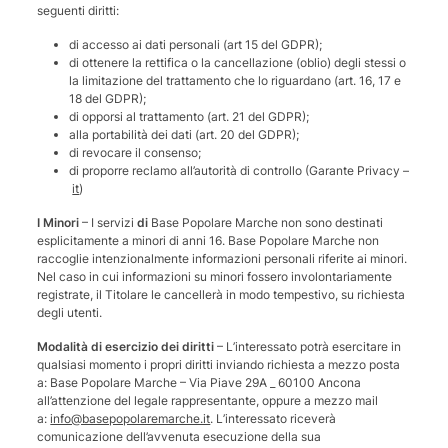
seguenti diritti:
di accesso ai dati personali (art 15 del GDPR);
di ottenere la rettifica o la cancellazione (oblio) degli stessi o
la limitazione del trattamento che lo riguardano (art. 16, 17 e
18 del GDPR);
di opporsi al trattamento (art. 21 del GDPR);
alla portabilità dei dati (art. 20 del GDPR);
di revocare il consenso;
di proporre reclamo all’autorità di controllo (Garante Privacy –
it
)
I Minori
– I servizi
di
Base Popolare Marche
non sono destinati
esplicitamente a minori di anni 16. Base Popolare Marche non
raccoglie intenzionalmente informazioni personali riferite ai minori.
Nel caso in cui informazioni su minori fossero involontariamente
registrate, il Titolare le cancellerà in modo tempestivo, su richiesta
degli utenti.
Modalità di esercizio dei diritti
– L’interessato potrà esercitare in
qualsiasi momento i propri diritti inviando richiesta a mezzo posta
a: Base Popolare Marche – Via Piave 29A _ 60100 Ancona
all’attenzione del legale rappresentante, oppure a mezzo mail
a:
info@basepopolaremarche.it
. L’interessato riceverà
comunicazione dell’avvenuta esecuzione della sua