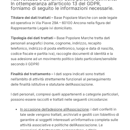
In ottemperanza all’articolo 13 del GDPR,
forniamo di seguito le informazioni necessarie.
Titolare dei dati trattati –
Base Popolare Marche con sede legale
ed operativa in Via Piave 29A – 60100 Ancona nella figura del
Rappresentante Legale ivi domiciliato.
Tipologia dei dati trattati –
Base Popolare Marche tratta dati
personali anagrafici (nome, cognome, indirizzo, recapito
telefonico, indirizzo di posta elettronico, luogo e data di nascita,
codice fiscale e partita iva), raccoglie documenti di identità e la
sua adesione ad un movimento politico (dato particolare/sensibile
secondo il GDPR)
Finalità del trattamento –
I dati sopra indicati sono trattati
nell’ambito di attività strettamente funzionali al perseguimento
delle finalità istitutive e statutarie dell’Associazione.
I dati personali, compresi quelli appartenenti a categorie particolari,
possono essere raccolti e trattati nelle seguenti circostanze:
In occasione dell’adesione all’Associazione
: i dati conferiti in
tale sede vengono trattati, archiviati e gestiti con l’obiettivo di
garantire ai soggetti interessati un’informativa completa sulle
attività associative e politiche dell’Associazione. Le