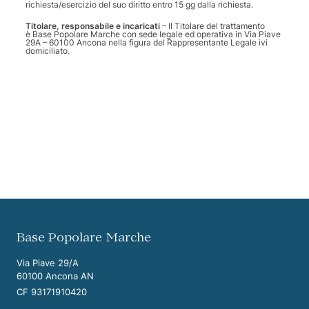
richiesta/esercizio del suo diritto entro 15 gg dalla richiesta.
Titolare, responsabile e incaricati
– Il Titolare del trattamento
è Base Popolare Marche con sede legale ed operativa in Via Piave
29A – 60100 Ancona nella figura del Rappresentante Legale ivi
domiciliato.
Vai ai contenuti della pagina
Vai all'intestazione della pagina
Base Popolare Marche
Via Piave 29/A
60100 Ancona AN
CF 93171910420