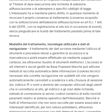
al Titolare di dare esecuzione alla richiesta di adesione
all’Associazione o di adempiere a specifici obblighi di legge.
L’Interessato ha e mantiene pieno diritto, in qualsiasi momento di
revocare il proprio consenso al trattamento (consenso acquisito
con la sottoscrizione dell’adesione all’Associazione ex art 6 c. 1 lett.
b del GDPR , con la registrazione al sito e/o in occasione di eventi),
senza pregiudicare la liceità del trattamento prestato prima di tale
revoca.
Modalità del trattamento, tecnologie utilizzate e dati di
navigazione
– Il trattamento dei dati avviene mediante l’utilizzo di
strumenti e procedure idonei a garantire la sicurezza e la
riservatezza e potrà essere effettuato sia mediante supporti
cartacei, sia attraverso l’ausilio di strumenti elettronici. L’accesso ai
siti internet e social gestiti da Base Popolare Marche può attivare
metodi di raccolta automatica delle informazioni (cookies tecnici)
necessari alla corretta navigazione nei suddetti siti che vengono
automaticamente cancellati a scadenza o alla chiusura di sessione
(es. indirizzi IP o nomi a dominio dei computer utilizzati dagli utenti
che si connettono al sito, gli indirizzi e gli orari delle richieste,
metodo di connessione al server, codice numerico di esito nonché
parametri relativi al sistema operativo dell’interessato). Benché si
tratti di informazioni che non sono raccolte per essere associate a
interessati identificati, per loro natura potrebbero, attraverso
elaborazioni ed associazioni con dati detenuti da terzi, consentire