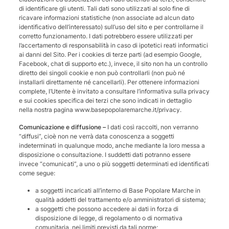
di identificare gli utenti. Tali dati sono utilizzati al solo fine di
ricavare informazioni statistiche (non associate ad alcun dato
identificativo dell’interessato) sull’uso del sito e per controllarne il
corretto funzionamento. I dati potrebbero essere utilizzati per
l’accertamento di responsabilità in caso di ipotetici reati informatici
ai danni del Sito. Per i cookies di terze parti (ad esempio Google,
Facebook, chat di supporto etc.), invece, il sito non ha un controllo
diretto dei singoli cookie e non può controllarli (non può né
installarli direttamente né cancellarli). Per ottenere informazioni
complete, l’Utente è invitato a consultare l’informativa sulla privacy
e sui cookies specifica dei terzi che sono indicati in dettaglio
nella nostra pagina www.basepopolaremarche.it/privacy.
Comunicazione e diffusione –
I dati così raccolti, non verranno
“diffusi”, cioè non ne verrà data conoscenza a soggetti
indeterminati in qualunque modo, anche mediante la loro messa a
disposizione o consultazione. I suddetti dati potranno essere
invece “comunicati”, a uno o più soggetti determinati ed identificati
come segue:
a soggetti incaricati all’interno di Base Popolare Marche
in
qualità addetti del trattamento e/o amministratori di sistema;
a soggetti che possono accedere ai dati in forza di
disposizione di legge, di regolamento o di normativa
comunitaria, nei limiti previsti da tali norme;