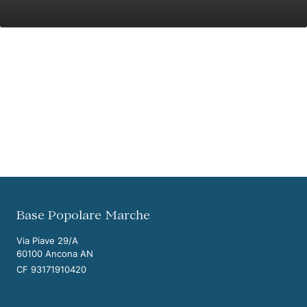
Vai ai contenuti della pagina
Vai all'intestazione della pagina
Base Popolare Marche
Via Piave 29/A
60100 Ancona AN
CF 93171910420