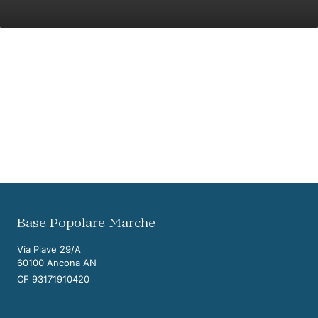
Vai ai contenuti della pagina
Vai all'intestazione della pagina
Base Popolare Marche
Via Piave 29/A
60100 Ancona AN
CF 93171910420