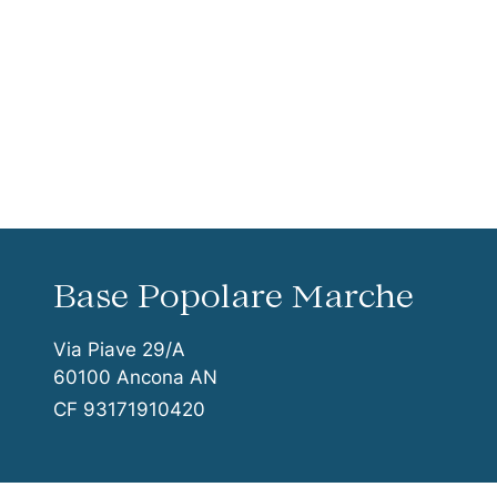
Vai ai contenuti della pagina
Vai all'intestazione della pagina
Base Popolare Marche
Via Piave 29/A
60100 Ancona AN
CF 93171910420