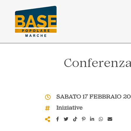
Vai ai contenuti della pagina
Vai al pié di pagina
Conferenza
SABATO 17 FEBBRAIO 20
Iniziative