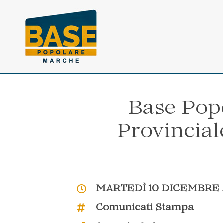
Vai ai contenuti della pagina
Vai al pié di pagina
Base Pop
Provincial
MARTEDÌ 10 DICEMBRE 
Comunicati Stampa