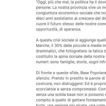
“Oggi, più che mai, la politica ha il dov
persone. La nostra provincia vive un 
congiuntura economico-sociale che non 
dieci anni assistiamo al crescere del d
cuore il futuro stesso delle nostre comu
opportunità, di speranza.
A questa crisi sociale si aggiunge quell
Marche, il 30% delle piccole e medie i
drammatici, che fotografano la fatica d
costituito la spina dorsale della nost
numeri: sono famiglie, storie, sogni infr
Di fronte a queste sfide, Base Popolar
silenzio. Prendo in prestito le parole di
costruire, non distruggere’. Ed è propri
scorciatoie e senza compromessi. Com
senza una solida base non si possono e
compito è quello di gettare fondamenta
forte, una regione più giusta, una comu