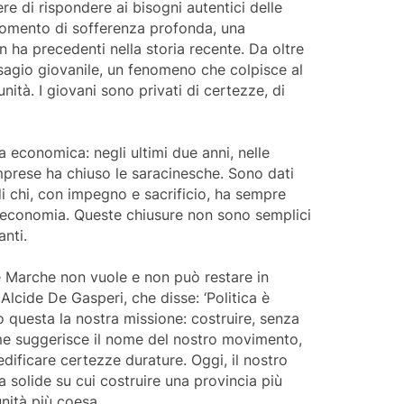
ere di rispondere ai bisogni autentici delle
momento di sofferenza profonda, una
ha precedenti nella storia recente. Da oltre
isagio giovanile, un fenomeno che colpisce al
nità. I giovani sono privati di certezze, di
a economica: negli ultimi due anni, nelle
mprese ha chiuso le saracinesche. Sono dati
i chi, con impegno e sacrificio, ha sempre
ra economia. Queste chiusure non sono semplici
anti.
e Marche non vuole e non può restare in
 Alcide De Gasperi, che disse: ‘Politica è
o questa la nostra missione: costruire, senza
e suggerisce il nome del nostro movimento,
dificare certezze durature. Oggi, il nostro
 solide su cui costruire una provincia più
nità più coesa.