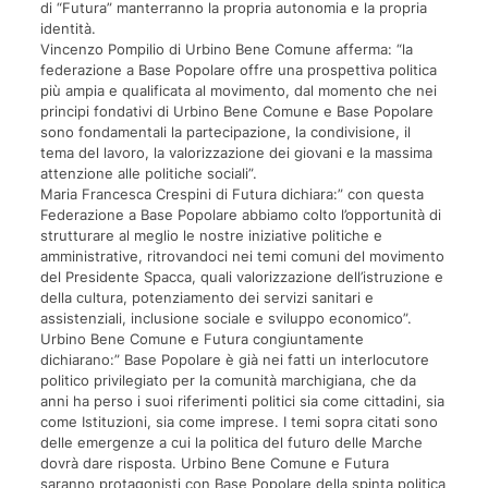
di “Futura” manterranno la propria autonomia e la propria
identità.
Vincenzo Pompilio di Urbino Bene Comune afferma: “la
federazione a Base Popolare offre una prospettiva politica
più ampia e qualificata al movimento, dal momento che nei
principi fondativi di Urbino Bene Comune e Base Popolare
sono fondamentali la partecipazione, la condivisione, il
tema del lavoro, la valorizzazione dei giovani e la massima
attenzione alle politiche sociali”.
Maria Francesca Crespini di Futura dichiara:” con questa
Federazione a Base Popolare abbiamo colto l’opportunità di
strutturare al meglio le nostre iniziative politiche e
amministrative, ritrovandoci nei temi comuni del movimento
del Presidente Spacca, quali valorizzazione dell’istruzione e
della cultura, potenziamento dei servizi sanitari e
assistenziali, inclusione sociale e sviluppo economico”.
Urbino Bene Comune e Futura congiuntamente
dichiarano:” Base Popolare è già nei fatti un interlocutore
politico privilegiato per la comunità marchigiana, che da
anni ha perso i suoi riferimenti politici sia come cittadini, sia
come Istituzioni, sia come imprese. I temi sopra citati sono
delle emergenze a cui la politica del futuro delle Marche
dovrà dare risposta. Urbino Bene Comune e Futura
saranno protagonisti con Base Popolare della spinta politica