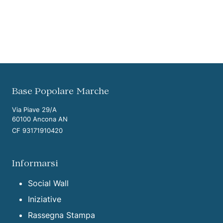
Vai ai contenuti della pagina
Vai all'intestazione della pagina
Base Popolare Marche
Via Piave 29/A
60100 Ancona AN
CF 93171910420
Informarsi
Social Wall
Iniziative
Rassegna Stampa