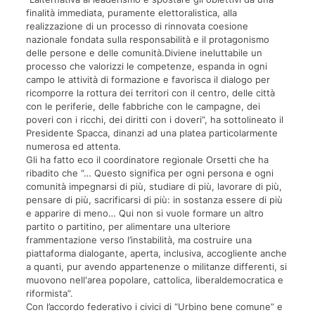
finalità immediata, puramente elettoralistica, alla
realizzazione di un processo di rinnovata coesione
nazionale fondata sulla responsabilità e il protagonismo
delle persone e delle comunità.Diviene ineluttabile un
processo che valorizzi le competenze, espanda in ogni
campo le attività di formazione e favorisca il dialogo per
ricomporre la rottura dei territori con il centro, delle città
con le periferie, delle fabbriche con le campagne, dei
poveri con i ricchi, dei diritti con i doveri”, ha sottolineato il
Presidente Spacca, dinanzi ad una platea particolarmente
numerosa ed attenta.
Gli ha fatto eco il coordinatore regionale Orsetti che ha
ribadito che “… Questo significa per ogni persona e ogni
comunità impegnarsi di più, studiare di più, lavorare di più,
pensare di più, sacrificarsi di più: in sostanza essere di più
e apparire di meno… Qui non si vuole formare un altro
partito o partitino, per alimentare una ulteriore
frammentazione verso l’instabilità, ma costruire una
piattaforma dialogante, aperta, inclusiva, accogliente anche
a quanti, pur avendo appartenenze o militanze differenti, si
muovono nell'area popolare, cattolica, liberaldemocratica e
riformista”.
Con l’accordo federativo i civici di “Urbino bene comune” e