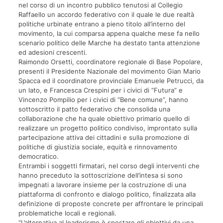
nel corso di un incontro pubblico tenutosi al Collegio
Raffaello un accordo federativo con il quale le due realtà
politiche urbinate entrano a pieno titolo all’interno del
movimento, la cui comparsa appena qualche mese fa nello
scenario politico delle Marche ha destato tanta attenzione
ed adesioni crescenti.
Raimondo Orsetti, coordinatore regionale di Base Popolare,
presenti il Presidente Nazionale del movimento Gian Mario
Spacca ed il coordinatore provinciale Emanuele Petrucci, da
un lato, e Francesca Crespini per i civici di “Futura” e
Vincenzo Pompilio per i civici di “Bene comune”, hanno
sottoscritto il patto federativo che consolida una
collaborazione che ha quale obiettivo primario quello di
realizzare un progetto politico condiviso, improntato sulla
partecipazione attiva dei cittadini e sulla promozione di
politiche di giustizia sociale, equità e rinnovamento
democratico.
Entrambi i soggetti firmatari, nel corso degli interventi che
hanno preceduto la sottoscrizione dell’intesa si sono
impegnati a lavorare insieme per la costruzione di una
piattaforma di confronto e dialogo politico, finalizzata alla
definizione di proposte concrete per affrontare le principali
problematiche locali e regionali.
“L’alternativa al leaderismo è spostare gli obiettivi da una